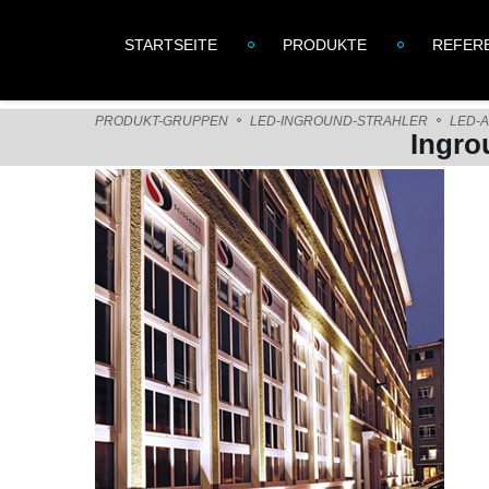
STARTSEITE
PRODUKTE
REFER
PRODUKT-GRUPPEN
LED-INGROUND-STRAHLER
LED-
Ingro